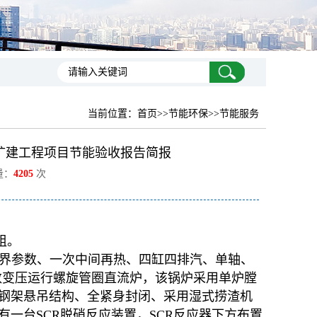
当前位置：
首页
>>节能环保>>节能服务
组扩建工程项目节能验收报告简报
量：
4205
次
组。
超临界参数、一次中间再热、四缸四排汽、单轴、
界参数变压运行螺旋管圈直流炉，该锅炉采用单炉膛
钢架悬吊结构、全紧身封闭、采用湿式捞渣机
一台SCR脱硝反应装置，SCR反应器下方布置