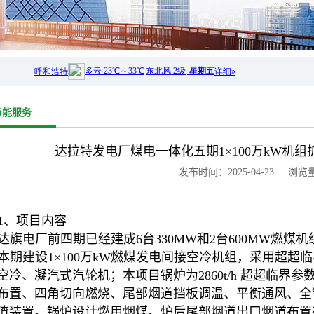
节能服务
达拉特发电厂煤电一体化五期1×100万kW机
发布时间：2025-04-23 浏览
1、项目内容
达旗电厂前四期已经建成6台330MW和2台600MW燃煤机
本期建设1×100万kW燃煤发电间接空冷机组，采用超
空冷、凝汽式汽轮机；本项目锅炉为2860t/h 超超临
布置、四角切向燃烧、尾部烟道挡板调温、平衡通风、全
渣装置。锅炉设计燃用烟煤。炉后尾部烟道出口烟道布置有