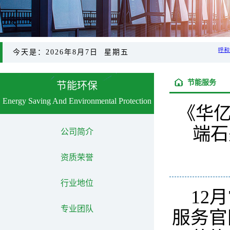
今天是：2026年8月7日 星期五
节能服务
节能环保
Energy Saving And Environmental Protection
《华亿
端石
公司简介
资质荣誉
行业地位
12
月
专业团队
服务官