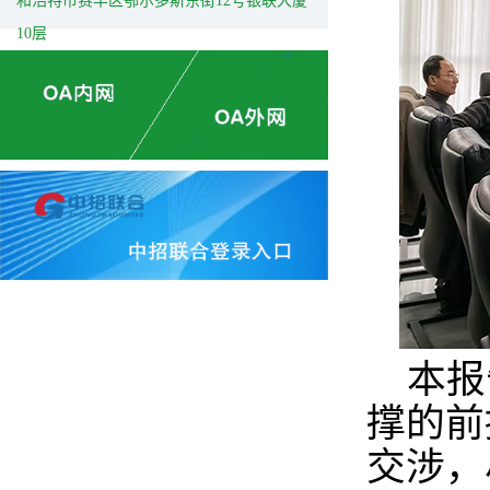
和浩特市赛罕区鄂尔多斯东街12号银联大厦
10层
本报
撑的前
交涉，