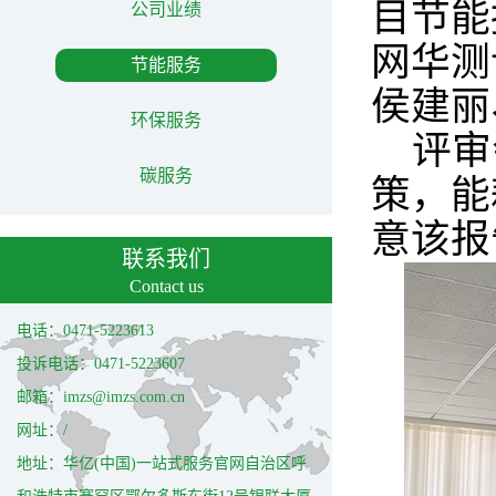
目节能
公司业绩
网华测
节能服务
侯建丽
环保服务
评审
碳服务
策，能
意该报
联系我们
Contact us
电话：0471-5223613
投诉电话：0471-5223607
邮箱：imzs@imzs.com.cn
网址：/
地址：华亿(中国)一站式服务官网自治区呼