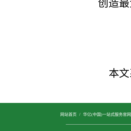
创造最
本文
网站首页
/
华亿(中国)一站式服务官网