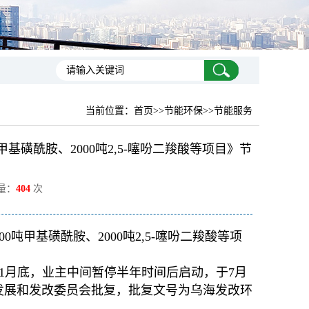
当前位置：
首页
>>节能环保>>节能服务
基磺酰胺、2000吨2,5-噻吩二羧酸等项目》节
览量：
404
次
0吨甲基磺酰胺、2000吨2,5-噻吩二羧酸等项
5年1月底，业主中间暂停半年时间后启动，于7月
发展和发改委员会批复，批复文号为乌海发改环