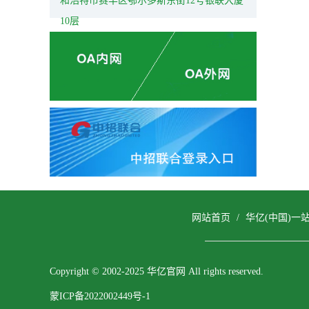
和浩特市赛罕区鄂尔多斯东街12号银联大厦
10层
网站首页
/
华亿(中国)一
Copyright © 2002-2025 华亿官网 All rights reserved.
蒙ICP备2022002449号-1