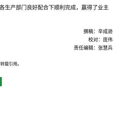
各生产部门良好配合下顺利完成，赢得了业主
撰稿：辛成逊
校对：庞伟
责任编辑：张慧兵
自转载引用。