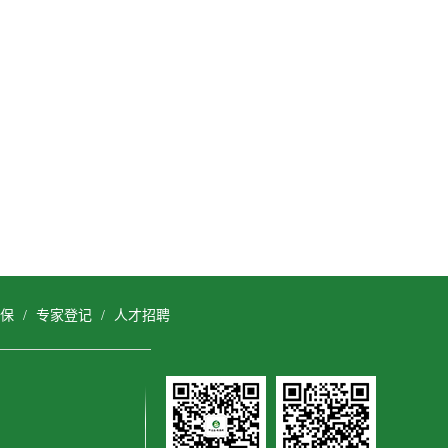
保
/
专家登记
/
人才招聘