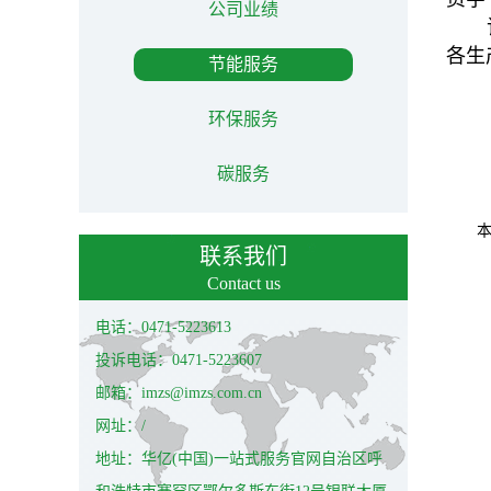
公司业绩
各生
节能服务
环保服务
碳服务
联系我们
Contact us
电话：0471-5223613
投诉电话：0471-5223607
邮箱：imzs@imzs.com.cn
网址：/
地址：华亿(中国)一站式服务官网自治区呼