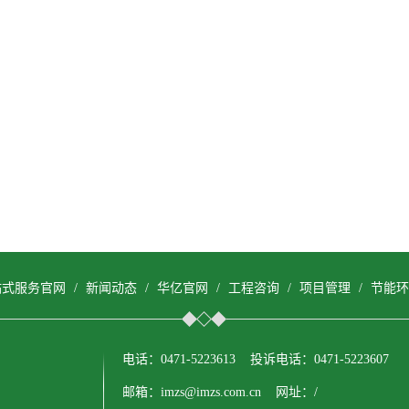
站式服务官网
/
新闻动态
/
华亿官网
/
工程咨询
/
项目管理
/
节能环
电话：0471-5223613 投诉电话：0471-5223607
邮箱：imzs@imzs.com.cn 网址：/