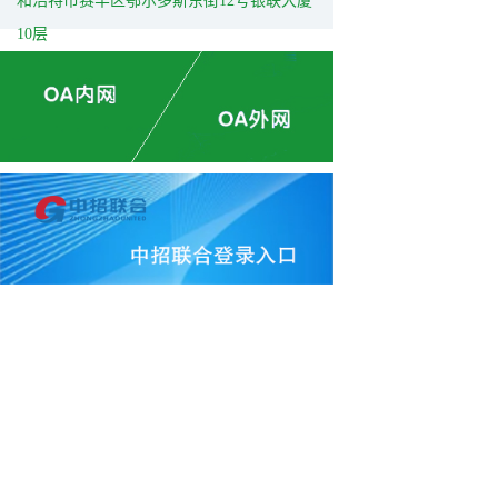
和浩特市赛罕区鄂尔多斯东街12号银联大厦
10层