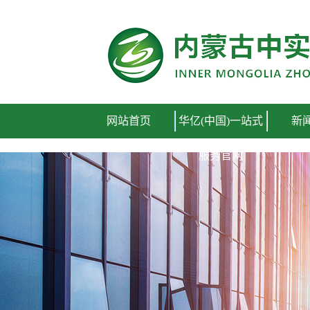
网站首页
华亿(中国)一站式
新
服务官网