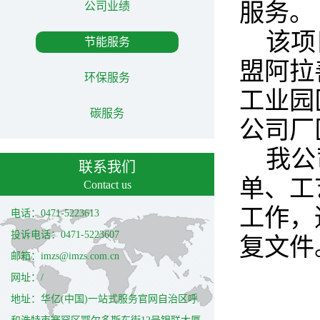
服务。
公司业绩
该项
节能服务
盟阿拉
环保服务
工业园
碳服务
公司厂
我公
联系我们
单、工
Contact us
工作，
电话：0471-5223613
投诉电话：0471-5223607
复文件
邮箱：imzs@imzs.com.cn
网址：/
地址：华亿(中国)一站式服务官网自治区呼