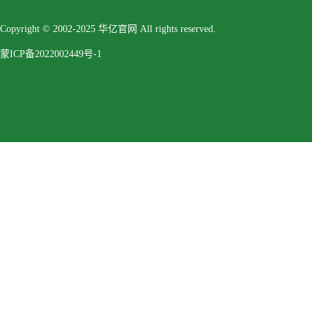
Copyright © 2002-2025 华亿官网 All rights reserved.
蒙ICP备2022002449号-1