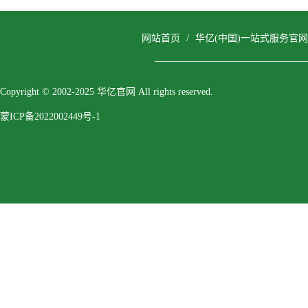
网站首页
/
华亿(中国)一站式服务官网
Copyright © 2002-2025 华亿官网 All rights reserved.
蒙ICP备2022002449号-1