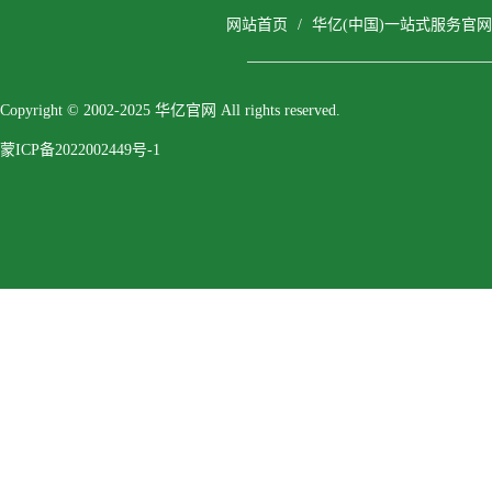
网站首页
/
华亿(中国)一站式服务官网
Copyright © 2002-2025 华亿官网 All rights reserved.
蒙ICP备2022002449号-1