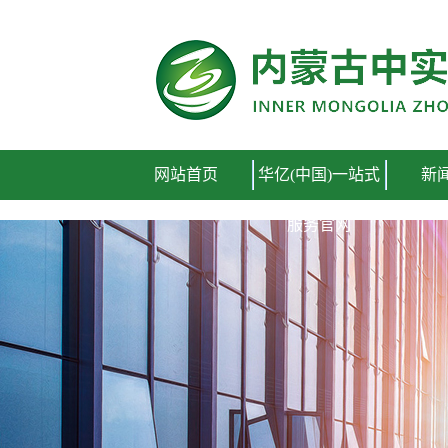
网站首页
华亿(中国)一站式
新
服务官网