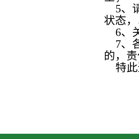
5
、
状态，
6
、
7
、
的，责
特此