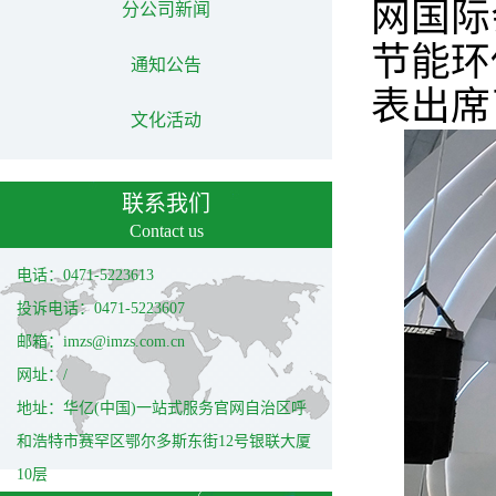
网国际
分公司新闻
节能环
通知公告
表出席
文化活动
联系我们
Contact us
电话：0471-5223613
投诉电话：0471-5223607
邮箱：imzs@imzs.com.cn
网址：/
地址：华亿(中国)一站式服务官网自治区呼
和浩特市赛罕区鄂尔多斯东街12号银联大厦
10层