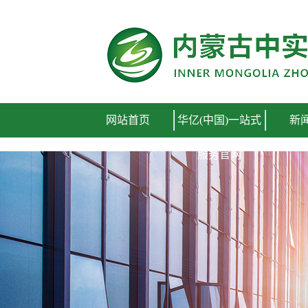
网站首页
华亿(中国)一站式
新
服务官网