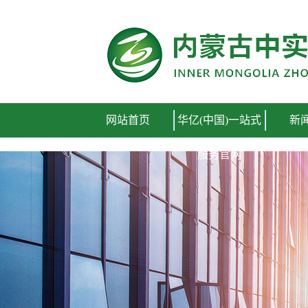
网站首页
华亿(中国)一站式
新
服务官网