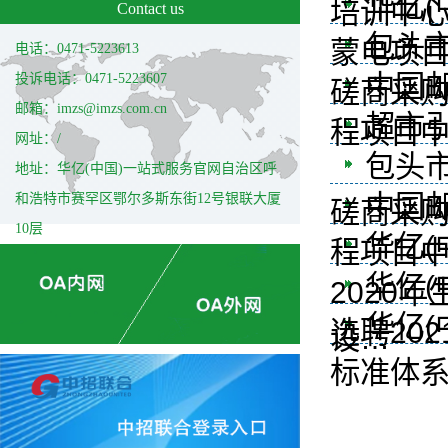
华亿
培训中心
Contact us
包头市
蒙电项
电话：0471-5223613
中国
投诉电话：0471-5223607
磋商采
邮箱：imzs@imzs.com.cn
超市
程项目
网址：/
包头市
地址：华亿(中国)一站式服务官网自治区呼
中国
和浩特市赛罕区鄂尔多斯东街12号银联大厦
磋商采
10层
华亿
程项目
华亿
2020
华亿
选聘20
设…
标准体