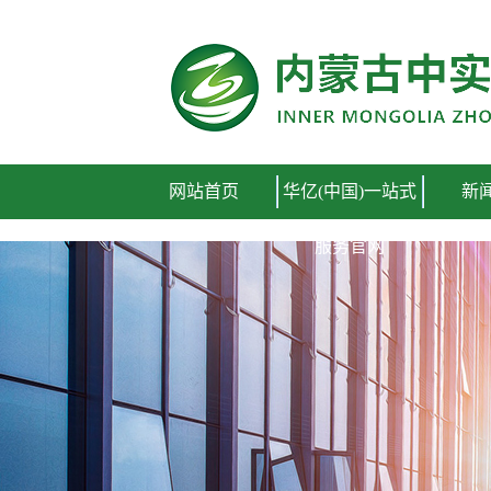
网站首页
华亿(中国)一站式
新
服务官网